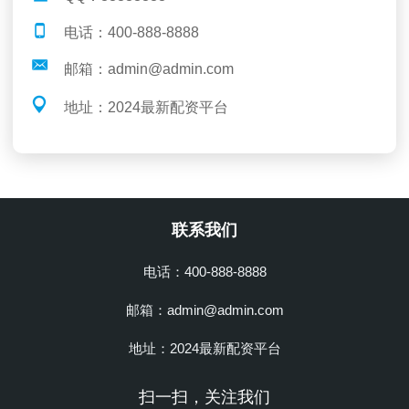
电话：400-888-8888
邮箱：
admin@admin.com
地址：2024最新配资平台
联系我们
电话：400-888-8888
邮箱：admin@admin.com
地址：2024最新配资平台
扫一扫，关注我们